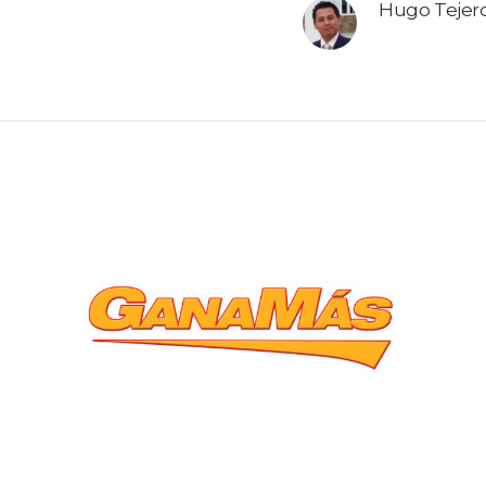
Hugo Tejer
ChefOnline
VIEW PROJECT