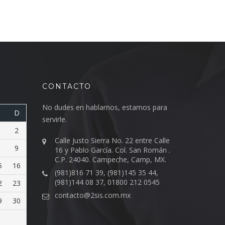
CONTACTO
No dudes en hablarnos, estamos para
D
servirle.
2
Calle Justo Sierra No. 22 entre Calle
9
16 y Pablo García. Col. San Román .
C.P. 24040. Campeche, Camp, MX.
5
16
(981)816 71 39, (981)145 35 44,
(981)144 08 37, 01800 212 0545
2
23
contacto@2sis.com.mx
9
30