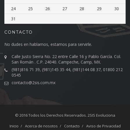
24
25
26
27
28
29
30
31
CONTACTO
No dudes en hablarnos, estamos para servirle.
Calle Justo Sierra No. 22 entre Calle 16 y Pablo García. Col.
San Román . C.P. 24040. Campeche, Camp, MX.
(981)816 71 39, (981)145 35 44, (981)144 08 37, 01800 212
0545
contacto@2sis.com.mx
© 2016 Todos los Derechos Reservados.
2SIS
Evoluciona
Inicio
Acerca de nosotos
Contacto
Aviso de Privacidad